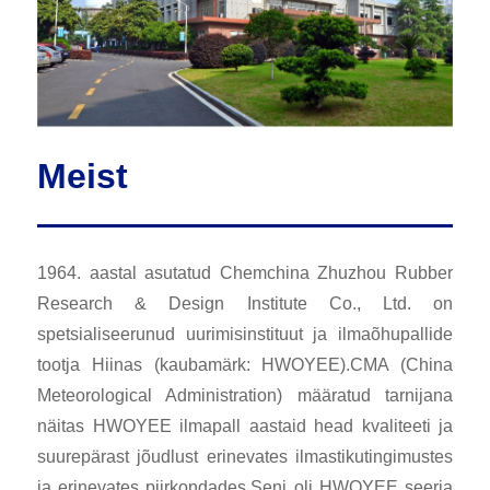
Meist
1964. aastal asutatud Chemchina Zhuzhou Rubber
Research & Design Institute Co., Ltd. on
spetsialiseerunud uurimisinstituut ja ilmaõhupallide
tootja Hiinas (kaubamärk: HWOYEE).CMA (China
Meteorological Administration) määratud tarnijana
näitas HWOYEE ilmapall aastaid head kvaliteeti ja
suurepärast jõudlust erinevates ilmastikutingimustes
ja erinevates piirkondades.Seni oli HWOYEE seeria