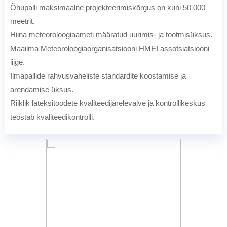
Õhupalli maksimaalne projekteerimiskõrgus on kuni 50 000
meetrit.
Hiina meteoroloogiaameti määratud uurimis- ja tootmisüksus.
Maailma Meteoroloogiaorganisatsiooni HMEI assotsiatsiooni
liige.
Ilmapallide rahvusvaheliste standardite koostamise ja
arendamise üksus.
Riiklik lateksitoodete kvaliteedijärelevalve ja kontrollikeskus
teostab kvaliteedikontrolli.