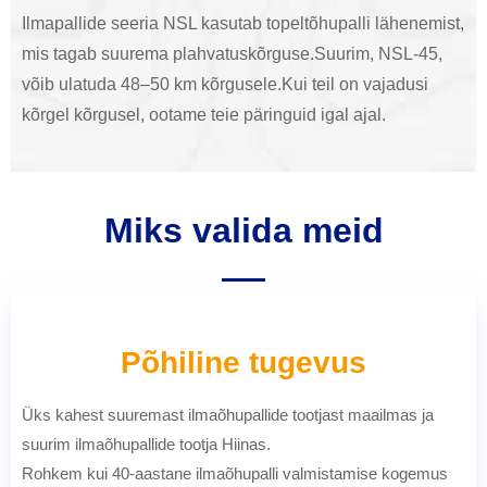
Ilmapallide seeria NSL kasutab topeltõhupalli lähenemist,
mis tagab suurema plahvatuskõrguse.Suurim, NSL-45,
võib ulatuda 48–50 km kõrgusele.Kui teil on vajadusi
kõrgel kõrgusel, ootame teie päringuid igal ajal.
Miks valida meid
Põhiline tugevus
Üks kahest suuremast ilmaõhupallide tootjast maailmas ja
suurim ilmaõhupallide tootja Hiinas.
Rohkem kui 40-aastane ilmaõhupalli valmistamise kogemus