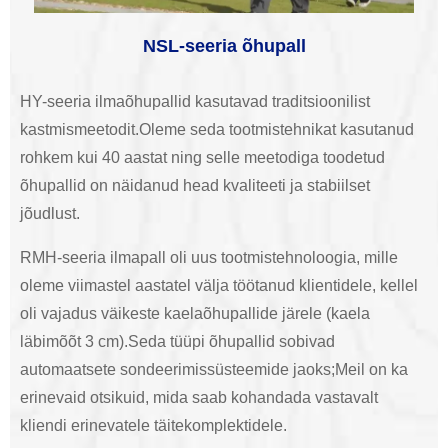
NSL-seeria õhupall
HY-seeria ilmaõhupallid kasutavad traditsioonilist
kastmismeetodit.Oleme seda tootmistehnikat kasutanud
rohkem kui 40 aastat ning selle meetodiga toodetud
õhupallid on näidanud head kvaliteeti ja stabiilset
jõudlust.
RMH-seeria ilmapall oli uus tootmistehnoloogia, mille
oleme viimastel aastatel välja töötanud klientidele, kellel
oli vajadus väikeste kaelaõhupallide järele (kaela
läbimõõt 3 cm).Seda tüüpi õhupallid sobivad
automaatsete sondeerimissüsteemide jaoks;Meil on ka
erinevaid otsikuid, mida saab kohandada vastavalt
kliendi erinevatele täitekomplektidele.