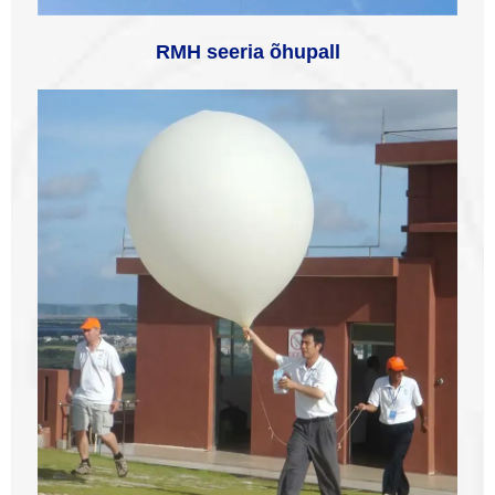
RMH seeria õhupall