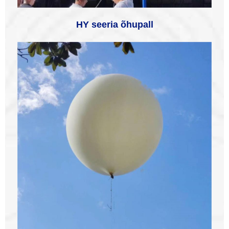
HY seeria õhupall