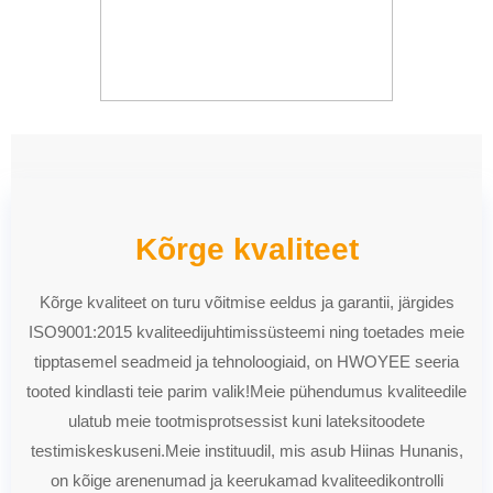
Kõrge kvaliteet
Kõrge kvaliteet on turu võitmise eeldus ja garantii, järgides
ISO9001:2015 kvaliteedijuhtimissüsteemi ning toetades meie
tipptasemel seadmeid ja tehnoloogiaid, on HWOYEE seeria
tooted kindlasti teie parim valik!Meie pühendumus kvaliteedile
ulatub meie tootmisprotsessist kuni lateksitoodete
testimiskeskuseni.Meie instituudil, mis asub Hiinas Hunanis,
on kõige arenenumad ja keerukamad kvaliteedikontrolli