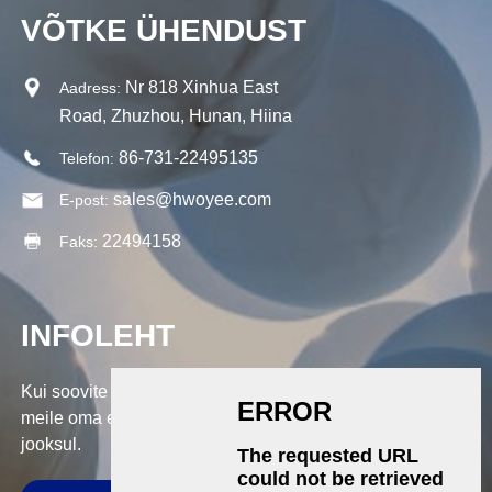
VÕTKE ÜHENDUST
Nr 818 Xinhua East
Aadress:
Road, Zhuzhou, Hunan, Hiina
86-731-22495135
Telefon:
sales@hwoyee.com
E-post:
22494158
Faks:
INFOLEHT
Kui soovite küsida meie toodete või hinnakirja kohta, jätke
meile oma e-kiri ja me võtame teiega ühendust 24 tunni
jooksul.