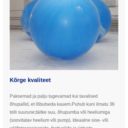
Kõrge kvaliteet
Paksemad ja palju tugevamad kui tavalised
õhupallid, et lõbutseda kauem.Puhub kuni ilmatu 36
tolli suurune;täitke suu, õhupumba või heeliumiga
(soovitatav heelium või pump). Ideaalne sise- või