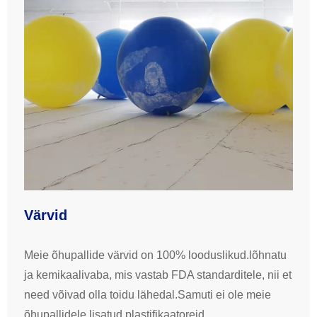
Värvid
Meie õhupallide värvid on 100% looduslikud.lõhnatu
ja kemikaalivaba, mis vastab FDA standarditele, nii et
need võivad olla toidu lähedal.Samuti ei ole meie
õhupallidele lisatud plastifikaatoreid.