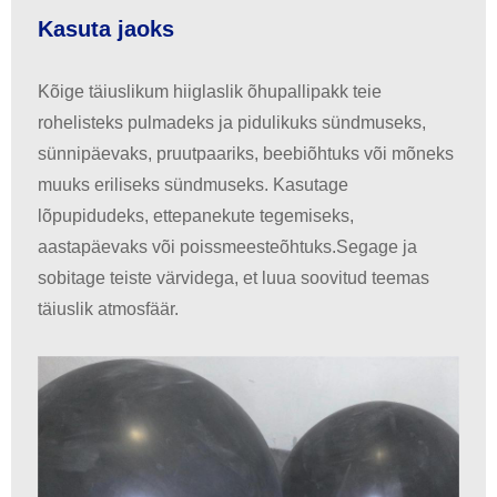
Kasuta jaoks
Kõige täiuslikum hiiglaslik õhupallipakk teie
rohelisteks pulmadeks ja pidulikuks sündmuseks,
sünnipäevaks, pruutpaariks, beebiõhtuks või mõneks
muuks eriliseks sündmuseks. Kasutage
lõpupidudeks, ettepanekute tegemiseks,
aastapäevaks või poissmeesteõhtuks.Segage ja
sobitage teiste värvidega, et luua soovitud teemas
täiuslik atmosfäär.