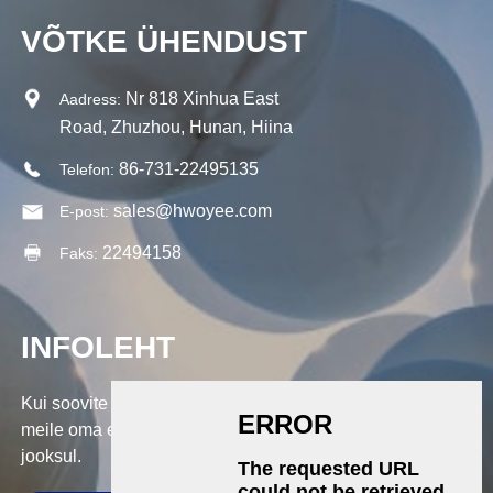
VÕTKE ÜHENDUST
Nr 818 Xinhua East
Aadress:
Road, Zhuzhou, Hunan, Hiina
86-731-22495135
Telefon:
sales@hwoyee.com
E-post:
22494158
Faks:
INFOLEHT
Kui soovite küsida meie toodete või hinnakirja kohta, jätke
meile oma e-kiri ja me võtame teiega ühendust 24 tunni
jooksul.