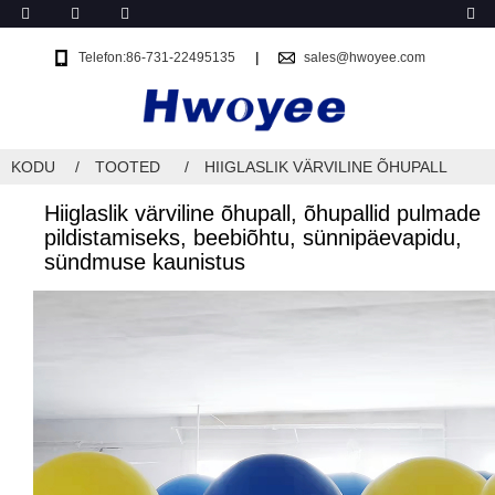
Telefon:86-731-22495135
sales@hwoyee.com
KODU
TOOTED
HIIGLASLIK VÄRVILINE ÕHUPALL
Hiiglaslik värviline õhupall, õhupallid pulmade
pildistamiseks, beebiõhtu, sünnipäevapidu,
sündmuse kaunistus