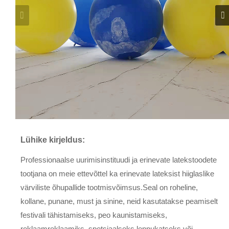
Lühike kirjeldus:
Professionaalse uurimisinstituudi ja erinevate latekstoodete
tootjana on meie ettevõttel ka erinevate lateksist hiiglaslike
värviliste õhupallide tootmisvõimsus.Seal on roheline,
kollane, punane, must ja sinine, neid kasutatakse peamiselt
festivali tähistamiseks, peo kaunistamiseks,
reklaamreklaamiks, spetsiaalseks lennukatseks või