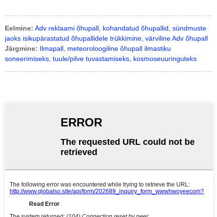
Eelmine:
Adv reklaami õhupall, kohandatud õhupallid, sündmuste
jaoks isikupärastatud õhupallidele trükkimine, värviline Adv õhupall
Järgmine:
Ilmapall, meteoroloogiline õhupall ilmastiku
soneerimiseks, tuule/pilve tuvastamiseks, kosmoseuuringuteks