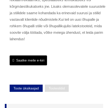
kõrgmäestikukatseks jne. Lisaks olemasolevatele suurustele
ja stiilidele saame kohandada ka erinevaid suurusi ja stiilid
vastavalt klientide nõudmistele.Kui teil on uusi õhupalle ja
rohkem õhupalli stiile või õhupallikujulisi latekstooteid, mida
soovite välja töötada, võtke meiega ühendust, et leida parim
lahendus!
Saatke meile e-kiri
Toote üksikasjad
Tootesildid