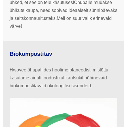
uhked, et see on teie käsutuses!Õhupalle müüakse
ühikute kaupa, need sobivad ideaalselt sünnipäevaks
ja seltskonnaüritusteks.Meil on suur valik erinevaid
värve!
Biokompostitav
Hwoyee õhupallides hoolime planeedist, mistõttu
kasutame ainult looduslikul kautšukil põhinevaid
biokompostitavaid ökoloogilisi sisendeid.