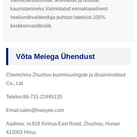
välifotosessioonide, festivalide ja ürituste
kaunistamiseks.Valmistatud esmaklassilisest
heeliumikvaliteediga puhtast lateksist.100%
keskkonnasõbralik.
Võta Meiega Ühendust
Chemchina Zhuzhou kummiuuringute ja disainiinstituut
Co., Ltd
Telefon:86-731-22495135
Email:sales@hwoyee.com
Aadress: nr.818 Xinhua East Road, Zhuzhou, Hunan
412003 Hiina.