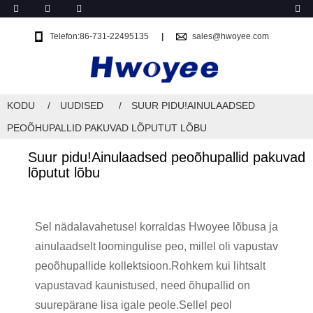
Telefon:86-731-22495135
sales@hwoyee.com
KODU
UUDISED
SUUR PIDU!AINULAADSED
PEOÕHUPALLID PAKUVAD LÕPUTUT LÕBU
Suur pidu!Ainulaadsed peoõhupallid pakuvad
lõputut lõbu
Sel nädalavahetusel korraldas Hwoyee lõbusa ja
ainulaadselt loomingulise peo, millel oli vapustav
peoõhupallide kollektsioon.Rohkem kui lihtsalt
vapustavad kaunistused, need õhupallid on
suurepärane lisa igale peole.Sellel peol