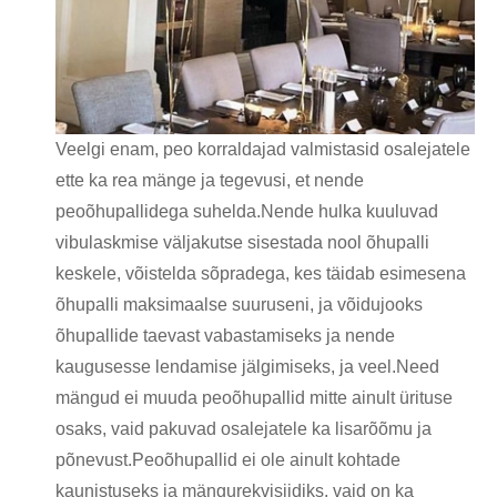
Veelgi enam, peo korraldajad valmistasid osalejatele
ette ka rea ​​mänge ja tegevusi, et nende
peoõhupallidega suhelda.Nende hulka kuuluvad
vibulaskmise väljakutse sisestada nool õhupalli
keskele, võistelda sõpradega, kes täidab esimesena
õhupalli maksimaalse suuruseni, ja võidujooks
õhupallide taevast vabastamiseks ja nende
kaugusesse lendamise jälgimiseks, ja veel.Need
mängud ei muuda peoõhupallid mitte ainult ürituse
osaks, vaid pakuvad osalejatele ka lisarõõmu ja
põnevust.Peoõhupallid ei ole ainult kohtade
kaunistuseks ja mängurekvisiidiks, vaid on ka