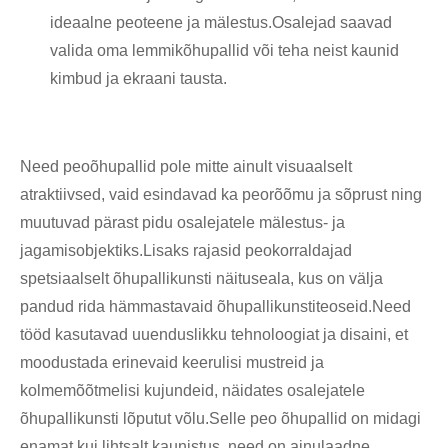
ideaalne peoteene ja mälestus.Osalejad saavad
valida oma lemmikõhupallid või teha neist kaunid
kimbud ja ekraani tausta.
Need peoõhupallid pole mitte ainult visuaalselt
atraktiivsed, vaid esindavad ka peorõõmu ja sõprust ning
muutuvad pärast pidu osalejatele mälestus- ja
jagamisobjektiks.Lisaks rajasid peokorraldajad
spetsiaalselt õhupallikunsti näituseala, kus on välja
pandud rida hämmastavaid õhupallikunstiteoseid.Need
tööd kasutavad uuenduslikku tehnoloogiat ja disaini, et
moodustada erinevaid keerulisi mustreid ja
kolmemõõtmelisi kujundeid, näidates osalejatele
õhupallikunsti lõputut võlu.Selle peo õhupallid on midagi
enamat kui lihtsalt kaunistus, need on ainulaadne