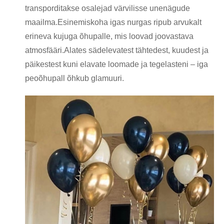
transporditakse osalejad värvilisse unenägude
maailma.Esinemiskoha igas nurgas ripub arvukalt
erineva kujuga õhupalle, mis loovad joovastava
atmosfääri.Alates sädelevatest tähtedest, kuudest ja
päikestest kuni elavate loomade ja tegelasteni – iga
peoõhupall õhkub glamuuri.