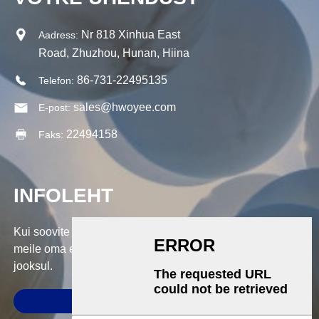
Nr 818 Xinhua East
Aadress:
Road, Zhuzhou, Hunan, Hiina
86-731-22495135
Telefon:
sales@hwoyee.com
E-post:
22494158
Faks:
INFOLEHT
Kui soovite küsida meie toodete või hinnakirja kohta, jätke
meile oma e-kiri ja me võtame teiega ühendust 24 tunni
jooksul.
ESITA