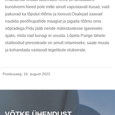
kunstivorm.Need pole mitte ainult vapustavalt ilusad, vaid
pakuvad ka lõputut rõõmu ja loovust.Osalejad saavad
nautida peoõhupallide maagiat ja jagada rõõmu oma
sõpradega.Pidu jääb nende mälestustesse igaveseks
ajaks, mida nad kunagi ei unusta. Lõpeta Pange tähele:
ülaltoodud pressiteade on ainult viitamiseks, saate muuta
ja kohandada vastavalt tegelikule olukorrale.
Postitusaeg: 16. august 2023
VÕTKE ÜHENDUST