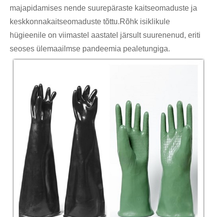
majapidamises nende suurepäraste kaitseomaduste ja
keskkonnakaitseomaduste tõttu.Rõhk isiklikule
hügieenile on viimastel aastatel järsult suurenenud, eriti
seoses ülemaailmse pandeemia pealetungiga.