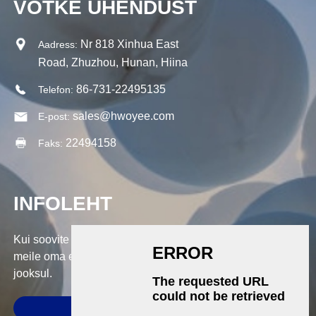
VÕTKE ÜHENDUST
Nr 818 Xinhua East
Aadress:
Road, Zhuzhou, Hunan, Hiina
86-731-22495135
Telefon:
sales@hwoyee.com
E-post:
22494158
Faks:
INFOLEHT
Kui soovite küsida meie toodete või hinnakirja kohta, jätke
meile oma e-kiri ja me võtame teiega ühendust 24 tunni
jooksul.
ESITA