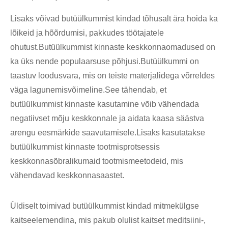
Lisaks võivad butüülkummist kindad tõhusalt ära hoida ka
lõikeid ja hõõrdumisi, pakkudes töötajatele
ohutust.Butüülkummist kinnaste keskkonnaomadused on
ka üks nende populaarsuse põhjusi.Butüülkummi on
taastuv loodusvara, mis on teiste materjalidega võrreldes
väga lagunemisvõimeline.See tähendab, et
butüülkummist kinnaste kasutamine võib vähendada
negatiivset mõju keskkonnale ja aidata kaasa säästva
arengu eesmärkide saavutamisele.Lisaks kasutatakse
butüülkummist kinnaste tootmisprotsessis
keskkonnasõbralikumaid tootmismeetodeid, mis
vähendavad keskkonnasaastet.
Üldiselt toimivad butüülkummist kindad mitmekülgse
kaitseelemendina, mis pakub olulist kaitset meditsiini-,