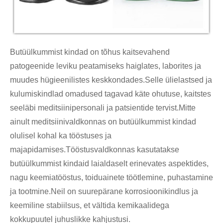
Butüülkummist kindad on tõhus kaitsevahend
patogeenide leviku peatamiseks haiglates, laborites ja
muudes hügieenilistes keskkondades.Selle ülielastsed ja
kulumiskindlad omadused tagavad käte ohutuse, kaitstes
seeläbi meditsiinipersonali ja patsientide tervist.Mitte
ainult meditsiinivaldkonnas on butüülkummist kindad
olulisel kohal ka tööstuses ja
majapidamises.Tööstusvaldkonnas kasutatakse
butüülkummist kindaid laialdaselt erinevates aspektides,
nagu keemiatööstus, toiduainete töötlemine, puhastamine
ja tootmine.Neil on suurepärane korrosioonikindlus ja
keemiline stabiilsus, et vältida kemikaalidega
kokkupuutel juhuslikke kahjustusi.