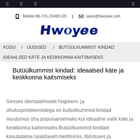
Telefon:86-731-22495135
sales@hwoyee.com
KODU
UUDISED
BUTÜÜLKUMMIST KINDAD:
IDEAALSED KÄTE JA KESKKONNA KAITSMISEKS
Butüülkummist kindad: ideaalsed käte ja
keskkonna kaitsmiseks
Seoses ülemaailmsete hügieeni- ja
ohutusprobleemidega on butüülkummist kindad
muutumas üha populaarsemaks kui ideaalne valik käte ja
keskkonna kaitsmiseks.Butüülkummist kindaid
kasutatakse laialdaselt meditsiinis, tööstuses ja