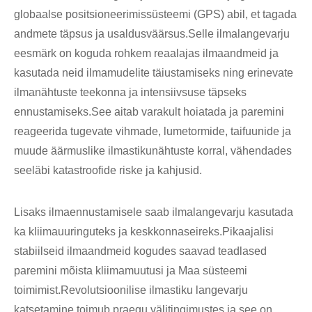
globaalse positsioneerimissüsteemi (GPS) abil, et tagada
andmete täpsus ja usaldusväärsus.Selle ilmalangevarju
eesmärk on koguda rohkem reaalajas ilmaandmeid ja
kasutada neid ilmamudelite täiustamiseks ning erinevate
ilmanähtuste teekonna ja intensiivsuse täpseks
ennustamiseks.See aitab varakult hoiatada ja paremini
reageerida tugevate vihmade, lumetormide, taifuunide ja
muude äärmuslike ilmastikunähtuste korral, vähendades
seeläbi katastroofide riske ja kahjusid.
Lisaks ilmaennustamisele saab ilmalangevarju kasutada
ka kliimauuringuteks ja keskkonnaseireks.Pikaajalisi
stabiilseid ilmaandmeid kogudes saavad teadlased
paremini mõista kliimamuutusi ja Maa süsteemi
toimimist.Revolutsioonilise ilmastiku langevarju
katsetamine toimub praegu välitingimustes ja see on