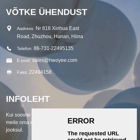
VÕTKE ÜHENDUST
Nr 818 Xinhua East
Aadress:
Road, Zhuzhou, Hunan, Hiina
86-731-22495135
Telefon:
sales@hwoyee.com
E-post:
22494158
Faks:
INFOLEHT
Kui soovite küsida meie toodete või hinnakirja kohta, jätke
meile oma e-kiri ja me võtame teiega ühendust 24 tunni
jooksul.