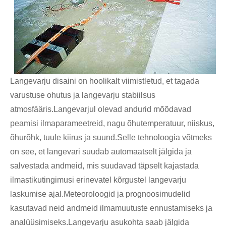
Langevarju disaini on hoolikalt viimistletud, et tagada
varustuse ohutus ja langevarju stabiilsus
atmosfääris.Langevarjul olevad andurid mõõdavad
peamisi ilmaparameetreid, nagu õhutemperatuur, niiskus,
õhurõhk, tuule kiirus ja suund.Selle tehnoloogia võtmeks
on see, et langevari suudab automaatselt jälgida ja
salvestada andmeid, mis suudavad täpselt kajastada
ilmastikutingimusi erinevatel kõrgustel langevarju
laskumise ajal.Meteoroloogid ja prognoosimudelid
kasutavad neid andmeid ilmamuutuste ennustamiseks ja
analüüsimiseks.Langevarju asukohta saab jälgida