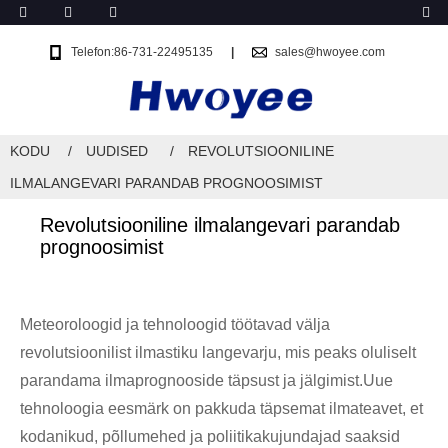
Telefon:86-731-22495135
sales@hwoyee.com
KODU
UUDISED
REVOLUTSIOONILINE
ILMALANGEVARI PARANDAB PROGNOOSIMIST
Revolutsiooniline ilmalangevari parandab
prognoosimist
Meteoroloogid ja tehnoloogid töötavad välja
revolutsioonilist ilmastiku langevarju, mis peaks oluliselt
parandama ilmaprognooside täpsust ja jälgimist.Uue
tehnoloogia eesmärk on pakkuda täpsemat ilmateavet, et
kodanikud, põllumehed ja poliitikakujundajad saaksid