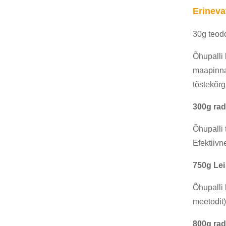
Erineva
30g teodo
Õhupalli 
maapinna
tõstekõrg
300g rad
Õhupalli 
Efektiivn
750g Lei
Õhupalli 
meetodit)
800g ra