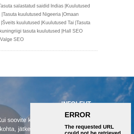
suta salastatud saidid Indias |Kuulutused
lis |Tasuta kuulutused Nigeeria |Omaan
 |Šveits kuulutused |Kuulutused Tai |Tasuta
uningriigi tasuta kuulutused |Hall SEO
e |Valge SEO
INFOLEHT
ui soovite küsida meie toodete või
 kohta, jätke meile oma e-kiri ja me