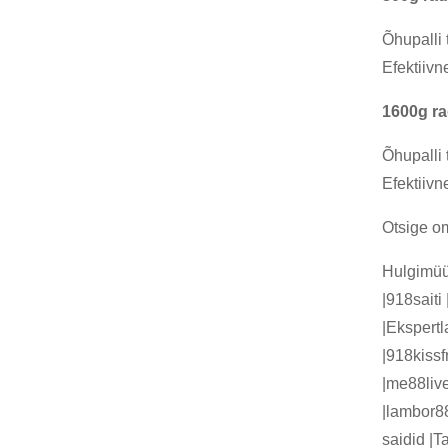
Õhupalli 
Efektiivn
1600g ra
Õhupalli 
Efektiivn
Otsige om
Hulgimüük
|918sait
|Ekspertl
|918kiss
|me88liv
|lambor88
saidid |T