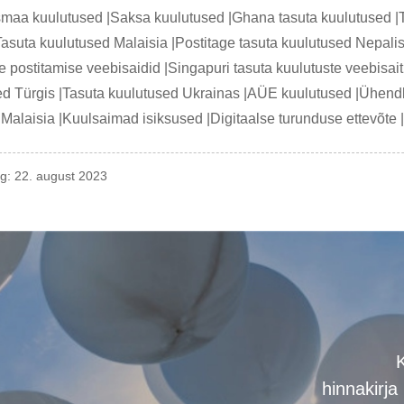
smaa kuulutused |Saksa kuulutused |Ghana tasuta kuulutused |Ta
|Tasuta kuulutused Malaisia ​​|Postitage tasuta kuulutused Nepa
e postitamise veebisaidid |Singapuri tasuta kuulutuste veebisait
ed Türgis |Tasuta kuulutused Ukrainas |AÜE kuulutused |Ühendk
Malaisia ​​|Kuulsaimad isiksused |Digitaalse turunduse ettevõt
eg: 22. august 2023
K
hinnakirja