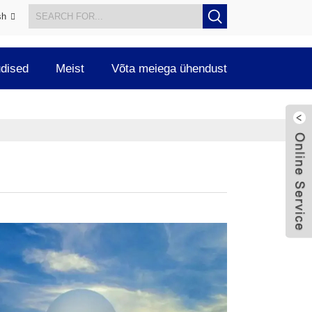
sh
dised
Meist
Võta meiega ühendust