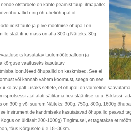
 nende otstarbele on kahte peamist tüüpi ilmapalle:
 pilveõhupallid ning õhu-heliõhupallid.
eodoliidist tuule ja pilve mõõtmise õhupall on
mille sfääriline mass on alla 300 g.Näiteks: 30g
evaatluseks kasutatav tuulemõõteballoon ja
ja kõrguse vaatluseks kasutatav
tmisballoon.Need õhupallid on keskmised. See ei
ormust või kannab vähem koormust, seega on see
ui kõlav pall.Lisaks sellele, et õhupall on võimeline saavutam
isprotsessi ajal alati säilitama hea sfäärilise kuju. B-klassi rad
 on 300 g või suurem.Näiteks: 300g, 750g, 800g, 1600g õhupall
ise instrumentide kandmiseks kasutatavad õhupallid peavad tag
) Kogus on üldiselt 200-1000g) Tingimusel, et tagatakse et mõõt
ioon, tõus Kõrgusele üle 18~36km.