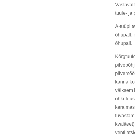
Vastavalt
tuule- ja
A-tüüpi t
õhupall, 
õhupall.
Kõrgtuul
pilvepõh
pilvemõõ
kanna ko
väiksem k
õhkutõusm
kera mass
tuvastam
kvaliteet
ventilats