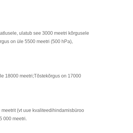
aatlusele, ulatub see 3000 meetri kõrgusele
rgus on üle 5500 meetri (500 hPa),
 üle 18000 meetri;Tõstekõrgus on 17000
0 meetrit (vt uue kvaliteedihindamisbüroo
5 000 meetri.