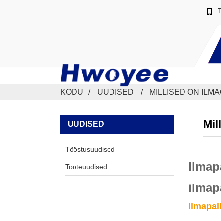
KODU
UUDISED
MILLISED ON ILM
Mil
UUDISED
Tööstusuudised
Ilmap
Tooteuudised
ilmap
Ilmapal