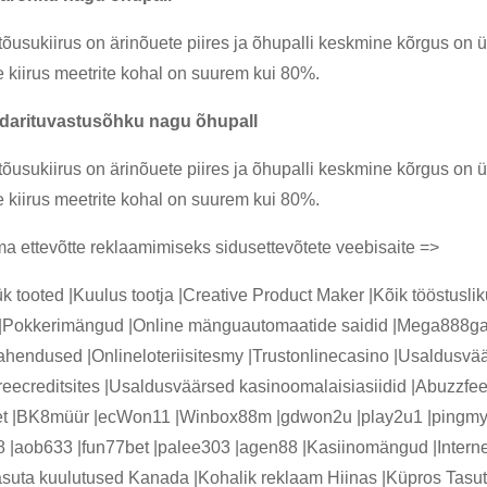
tõusukiirus on ärinõuete piires ja õhupalli keskmine kõrgus on 
e kiirus meetrite kohal on suurem kui 80%.
darituvastusõhku nagu õhupall
tõusukiirus on ärinõuete piires ja õhupalli keskmine kõrgus on 
e kiirus meetrite kohal on suurem kui 80%.
a ettevõtte reklaamimiseks sidusettevõtete veebisaite =>
 tooted |Kuulus tootja |Creative Product Maker |Kõik tööstusli
i |Pokkerimängud |Online mänguautomaatide saidid |Mega888g
ahendused |Onlineloteriisitesmy |Trustonlinecasino |Usaldusvä
freecreditsites |Usaldusväärsed kasinoomalaisiasiidid |Abuzz
et |BK8müür |ecWon11 |Winbox88m |gdwon2u |play2u1 |pingmyur
 |aob633 |fun77bet |palee303 |agen88 |Kasiinomängud |Internet
asuta kuulutused Kanada |Kohalik reklaam Hiinas |Küpros Tasut