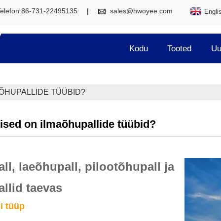
Telefon:86-731-22495135
sales@hwoyee.com
Engli
Kodu
Tooted
Uu
AÕHUPALLIDE TÜÜBID?
lised on ilmaõhupallide tüübid?
all, laeõhupall, pilootõhupall ja
allid taevas
li tüüp