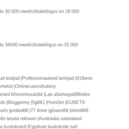
üle 30 000 meetri;tõstekõrgus on 28 000
üle 36000 meetri;tõstekõrgus on 35 000
kud tootjad |Professionaalsed tarnijad |918won
amelist |Onlinecasinohubmy
ärsed kihlvemissaidid |Lae allamega888sites
feeds |Bloggermy |5g881 |Hviis5m |EUBET9
ls |probet88 |77 õnne |glowin88 |shiro888
is tasuta reklaam |Austraalia salastatud
a kuulutused |Egiptuse kuulutuste sait