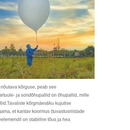
a nõutava kõrguse, peab see
artuule- ja sondõhupallid on õhupallid, mille
id.Tavaliste kõrgmäestiku kujutise
ama, et kantav koormus (tuvastusriistade
eelemendil on stabiilne tõus ja hea