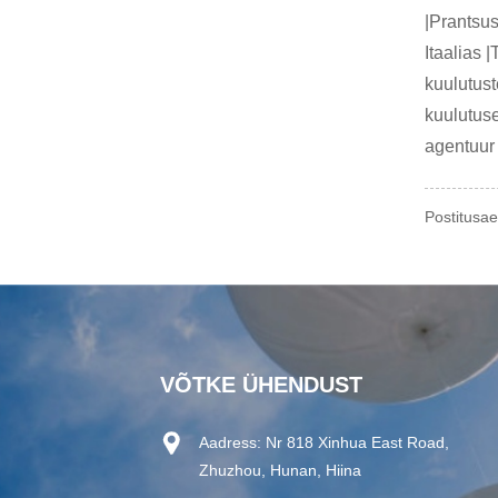
|Prantsu
Itaalias 
kuulutust
kuulutus
agentuur 
Postitusa
VÕTKE ÜHENDUST
Aadress:
Nr 818 Xinhua East Road,
Zhuzhou, Hunan, Hiina