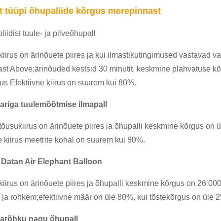
t tüüpi õhupallide kõrgus merepinnast
liidist tuule- ja pilveõhupall
kiirus on ärinõuete piires ja kui ilmastikutingimused vastavad v
st Above;ärinõuded kestsid 30 minutit, keskmine plahvatuse kõ
us Efektiivne kiirus on suurem kui 80%.
ariga tuulemõõtmise ilmapall
tõusukiirus on ärinõuete piires ja õhupalli keskmine kõrgus on
e kiirus meetrite kohal on suurem kui 80%.
 Datan Air Elephant Balloon
kiirus on ärinõuete piires ja õhupalli keskmine kõrgus on 26 00
 ja rohkem;efektiivne määr on üle 80%, kui tõstekõrgus on üle 2
darõhku nagu õhupall